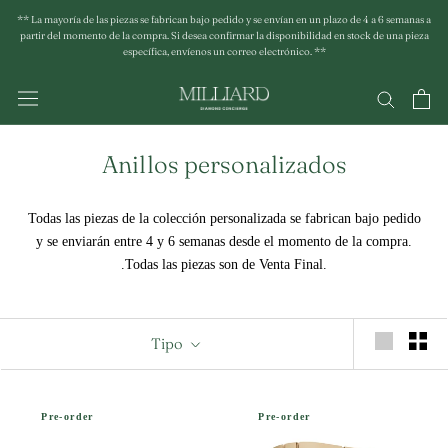
Saltar
** La mayoría de las piezas se fabrican bajo pedido y se envían en un plazo de 4 a 6 semanas a
al
partir del momento de la compra. Si desea confirmar la disponibilidad en stock de una pieza
específica, envíenos un correo electrónico. **
contenido
Anillos personalizados
Todas
las piezas
de
la
colección personalizada se fabrican bajo pedido
y se enviarán entre 4 y 6 semanas desde el momento de la compra.
.Todas las piezas son de Venta Final.
Tipo
Pre-order
Pre-order